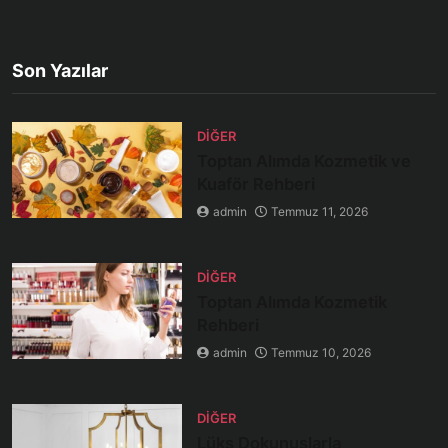
Son Yazılar
DIĞER
Toptan Alımda Kozmetik ve
Kuaför Rehberi
admin
Temmuz 11, 2026
DIĞER
Toptan Alımda Kozmetik
Rehberi
admin
Temmuz 10, 2026
DIĞER
Lüks Dokunuşlarla