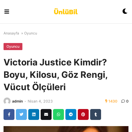
Skip
to
content
Anasayfa
»
Oyuncu
Oyuncu
Victoria Justice Kimdir?
Boyu, Kilosu, Göz Rengi,
Vücut Ölçüleri
admin
-
Nisan 4, 2023
1430
0