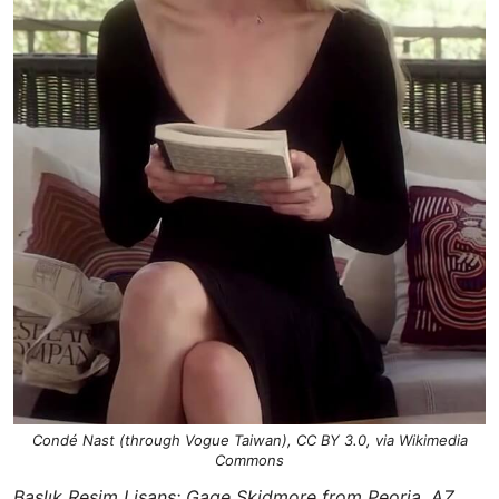
Condé Nast (through Vogue Taiwan), CC BY 3.0, via Wikimedia
Commons
Başlık Resim Lisans: Gage Skidmore from Peoria, AZ,