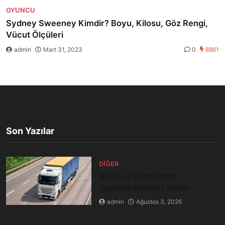
OYUNCU
Sydney Sweeney Kimdir? Boyu, Kilosu, Göz Rengi,
Vücut Ölçüleri
admin
Mart 31, 2023
0
8861
Son Yazılar
DIĞER
Asya ve Kazakistan
Taşımacılığında Lojistik
admin
Ağustos 3, 2026