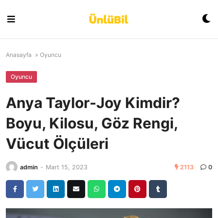
Skip
to
content
Anasayfa
»
Oyuncu
Oyuncu
Anya Taylor-Joy Kimdir?
Boyu, Kilosu, Göz Rengi,
Vücut Ölçüleri
admin
-
Mart 15, 2023
2113
0