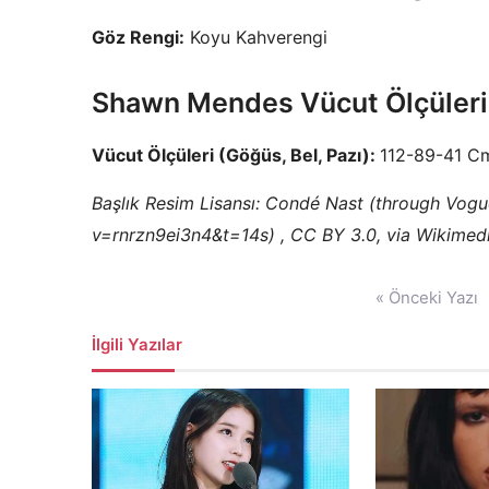
Göz Rengi:
Koyu Kahverengi
Shawn Mendes Vücut Ölçüleri
Vücut Ölçüleri (Göğüs, Bel, Pazı):
112-89-41 C
Başlık Resim Lisansı: Condé Nast (through Vog
v=rnrzn9ei3n4&t=14s) , CC BY 3.0, via Wikim
Yazı
« Önceki Yazı
gezinmesi
İlgili Yazılar