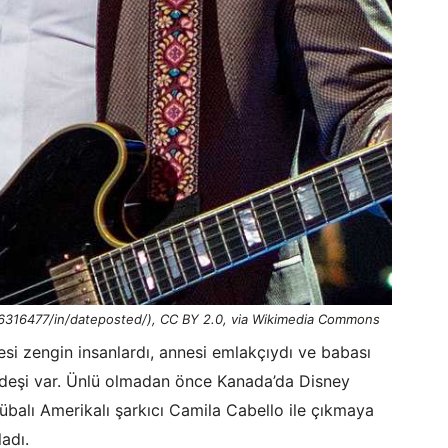
6316477/in/dateposted/), CC BY 2.0, via Wikimedia Commons
si zengin insanlardı, annesi emlakçıydı ve babası
ardeşi var. Ünlü olmadan önce Kanada’da Disney
Kübalı Amerikalı şarkıcı Camila Cabello ile çıkmaya
ladı.