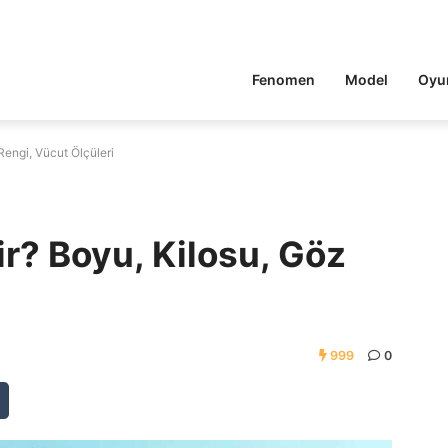
Fenomen
Model
Oyu
engi, Vücut Ölçüleri
? Boyu, Kilosu, Göz
999
0