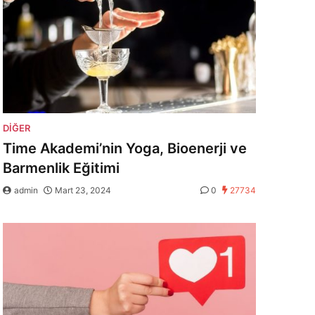
DIĞER
Time Akademi’nin Yoga, Bioenerji ve
Barmenlik Eğitimi
admin
Mart 23, 2024
0
27734