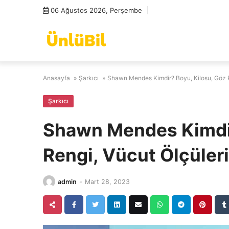
Skip
06 Ağustos 2026, Perşembe
to
content
Anasayfa
»
Şarkıcı
»
Shawn Mendes Kimdir? Boyu, Kilosu, Göz R
Şarkıcı
Shawn Mendes Kimdir
Rengi, Vücut Ölçüleri
admin
-
Mart 28, 2023