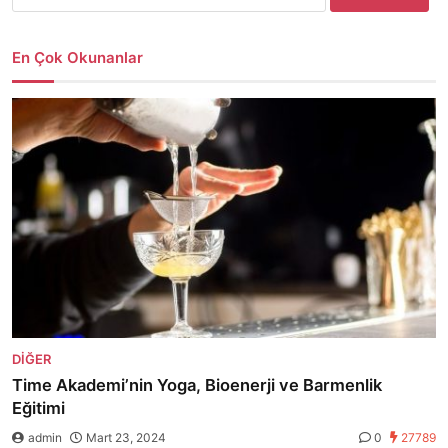
En Çok Okunanlar
DIĞER
Time Akademi’nin Yoga, Bioenerji ve Barmenlik
Eğitimi
admin
Mart 23, 2024
0
27789