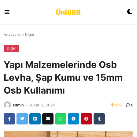
Skip
to
content
Anasayfa
»
Diğer
Diğer
Yapı Malzemelerinde Osb
Levha, Şap Kumu ve 15mm
Osb Kullanımı
admin
-
Şubat 5, 2025
573
0