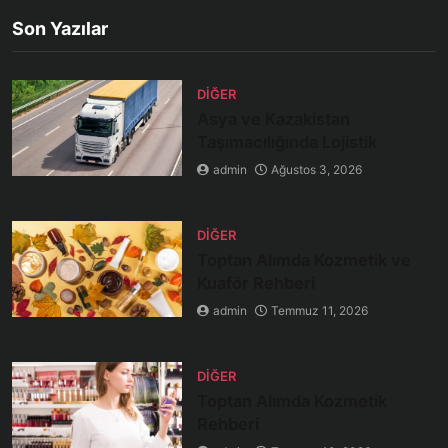
Son Yazılar
DIĞER
Asya ve Kazakistan
Taşımacılığında Lojistik
admin
Ağustos 3, 2026
DIĞER
Toptan Alımda Kozmetik ve
Kuaför Rehberi
admin
Temmuz 11, 2026
DIĞER
Toptan Alımda Kozmetik
Rehberi