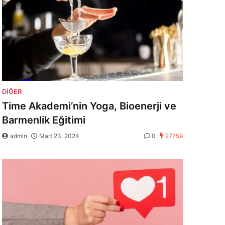
DIĞER
Time Akademi’nin Yoga, Bioenerji ve
Barmenlik Eğitimi
admin
Mart 23, 2024
0
27759