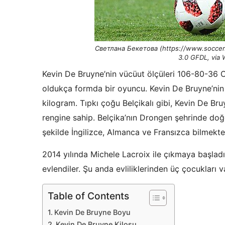
Светлана Бекетова (https://www.soccer
3.0 GFDL, via
Kevin De Bruyne’nin vücüut ölçüleri 106-80-36 C
oldukça formda bir oyuncu. Kevin De Bruyne’nin
kilogram. Tıpkı çoğu Belçikalı gibi, Kevin De Br
rengine sahip. Belçika’nın Drongen şehrinde doğd
şekilde İngilizce, Almanca ve Fransızca bilmekte
2014 yılında Michele Lacroix ile çıkmaya başladı
evlendiler. Şu anda evliliklerinden üç çocukları var
Table of Contents
Kevin De Bruyne Boyu
Kevin De Bruyne Kilosu