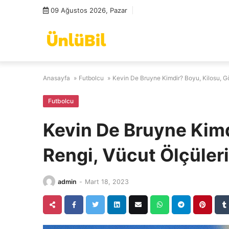
Skip
09 Ağustos 2026, Pazar
to
content
Anasayfa
»
Futbolcu
»
Kevin De Bruyne Kimdir? Boyu, Kilosu, Gö
Futbolcu
Kevin De Bruyne Kimd
Rengi, Vücut Ölçüleri
admin
-
Mart 18, 2023