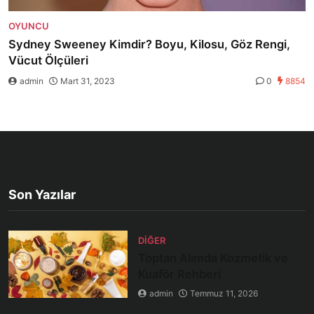
OYUNCU
Sydney Sweeney Kimdir? Boyu, Kilosu, Göz Rengi,
Vücut Ölçüleri
admin
Mart 31, 2023
0
8854
Son Yazılar
DIĞER
Toptan Alımda Kozmetik ve
Kuaför Rehberi
admin
Temmuz 11, 2026