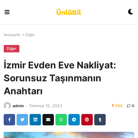
Skip
to
content
Anasayfa
»
Diğer
Diğer
İzmir Evden Eve Nakliyat:
Sorunsuz Taşınmanın
Anahtarı
admin
-
Temmuz 10, 2023
566
0