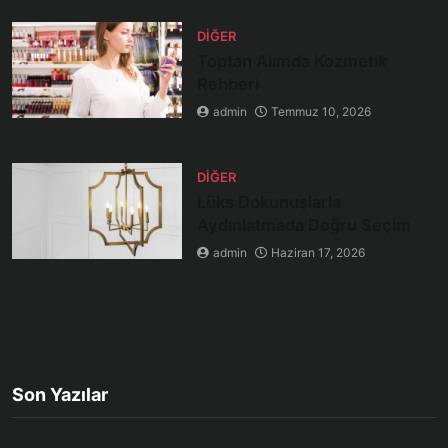
DIĞER
Toptan Alımda Kozmetik
Rehberi
admin
Temmuz 10, 2026
DIĞER
Lüks Dokunuşlarla
Aydınlatmada Doğru Seçim
admin
Haziran 17, 2026
Son Yazılar