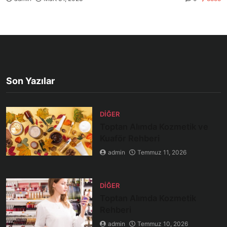
Son Yazılar
DIĞER
Toptan Alımda Kozmetik ve
Kuaför Rehberi
admin
Temmuz 11, 2026
DIĞER
Toptan Alımda Kozmetik
Rehberi
admin
Temmuz 10, 2026