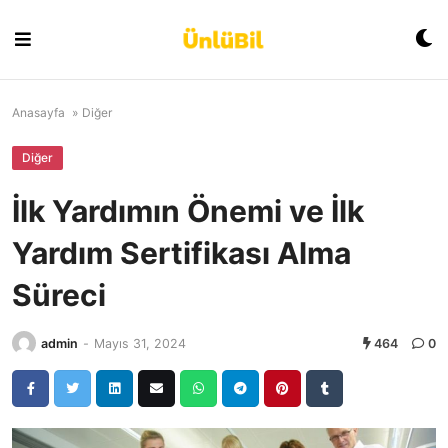
Skip
to
content
Anasayfa
»
Diğer
Diğer
İlk Yardımın Önemi ve İlk
Yardım Sertifikası Alma
Süreci
admin
-
Mayıs 31, 2024
464
0