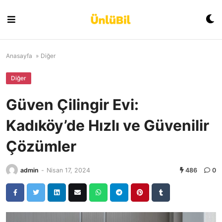
Skip
to
content
Anasayfa
»
Diğer
Diğer
Güven Çilingir Evi:
Kadıköy’de Hızlı ve Güvenilir
Çözümler
admin
-
Nisan 17, 2024
486
0