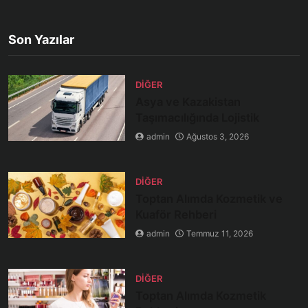
Son Yazılar
DIĞER
Asya ve Kazakistan
Taşımacılığında Lojistik
admin
Ağustos 3, 2026
DIĞER
Toptan Alımda Kozmetik ve
Kuaför Rehberi
admin
Temmuz 11, 2026
DIĞER
Toptan Alımda Kozmetik