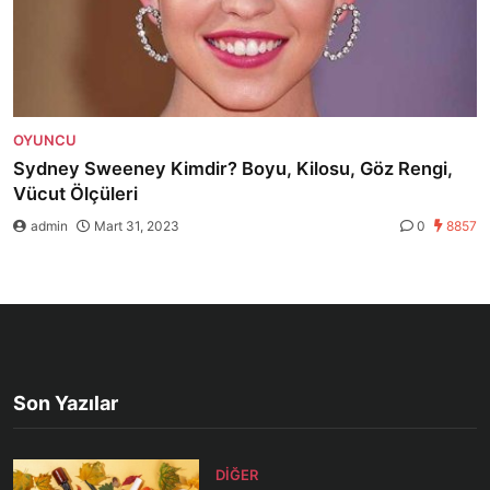
OYUNCU
Sydney Sweeney Kimdir? Boyu, Kilosu, Göz Rengi,
Vücut Ölçüleri
admin
Mart 31, 2023
0
8857
Son Yazılar
DIĞER