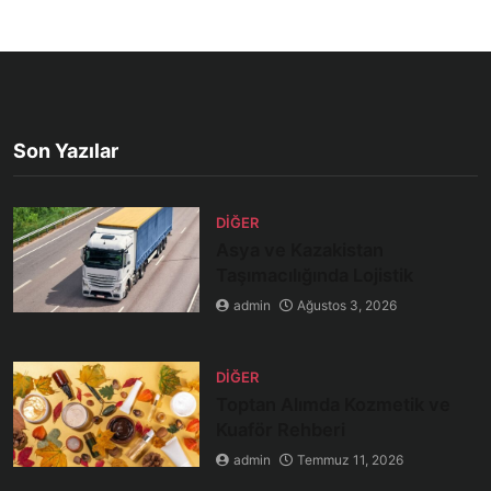
Son Yazılar
DIĞER
Asya ve Kazakistan
Taşımacılığında Lojistik
admin
Ağustos 3, 2026
DIĞER
Toptan Alımda Kozmetik ve
Kuaför Rehberi
admin
Temmuz 11, 2026