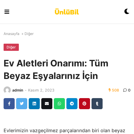
Skip
to
content
Anasayfa
»
Diğer
Diğer
Ev Aletleri Onarımı: Tüm
Beyaz Eşyalarınız İçin
admin
-
Kasım 2, 2023
508
0
Evlerimizin vazgeçilmez parçalarından biri olan beyaz