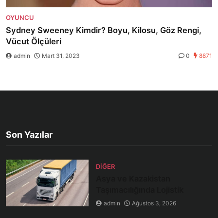
OYUNCU
Sydney Sweeney Kimdir? Boyu, Kilosu, Göz Rengi,
Vücut Ölçüleri
admin
Mart 31, 2023
0
8871
Son Yazılar
DIĞER
Asya ve Kazakistan
Taşımacılığında Lojistik
admin
Ağustos 3, 2026