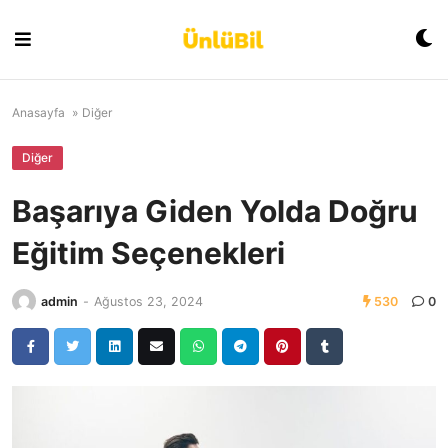
Skip
to
content
Anasayfa
»
Diğer
Diğer
Başarıya Giden Yolda Doğru
Eğitim Seçenekleri
admin
-
Ağustos 23, 2024
530
0