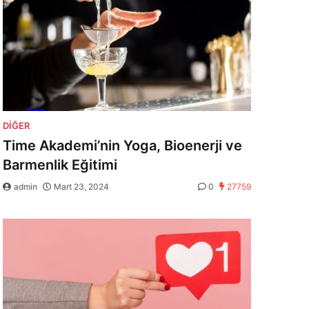
DIĞER
Time Akademi’nin Yoga, Bioenerji ve
Barmenlik Eğitimi
admin
Mart 23, 2024
0
27759