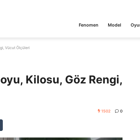
Fenomen
Model
Oyu
gi, Vücut Ölçüleri
oyu, Kilosu, Göz Rengi,
1502
0