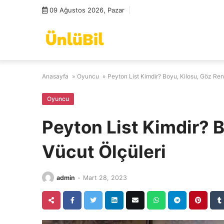
Skip
09 Ağustos 2026, Pazar
to
content
Anasayfa
»
Oyuncu
»
Peyton List Kimdir? Boyu, Kilosu, Göz Ren
Oyuncu
Peyton List Kimdir? B
Vücut Ölçüleri
admin
-
Mart 28, 2023